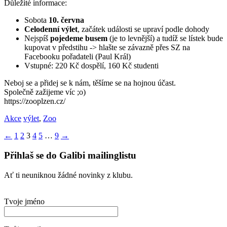
Důležité informace:
Sobota
10. června
Celodenní výlet
, začátek události se upraví podle dohody
Nejspíš
pojedeme busem
(je to levnější) a tudíž se lístek bude
kupovat v předstihu -> hlašte se závazně přes SZ na
Facebooku pořadateli (Paul Král)
Vstupné: 220 Kč dospělí, 160 Kč studenti
Neboj se a přidej se k nám, těšíme se na hojnou účast.
Společně zažijeme víc ;o)
https://zooplzen.cz/
Akce
výlet
,
Zoo
Stránkování
←
1
2
3
4
5
…
9
→
příspěvků
Přihlaš se do Galibi mailinglistu
Ať ti neuniknou žádné novinky z klubu.
Tvoje jméno