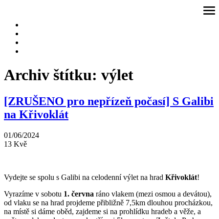
Přeskočit
ote
na
me
obsah
Archiv štítku:
výlet
[ZRUŠENO pro nepřízeň počasí] S Galibi
na Křivoklát
01/06/2024
13
Kvě
Vydejte se spolu s Galibi na celodenní výlet na hrad
Křivoklát
!
Vyrazíme v sobotu
1. června
ráno vlakem (mezi osmou a devátou),
od vlaku se na hrad projdeme přibližně 7,5km dlouhou procházkou,
na místě si dáme oběd, zajdeme si na prohlídku hradeb a věže, a