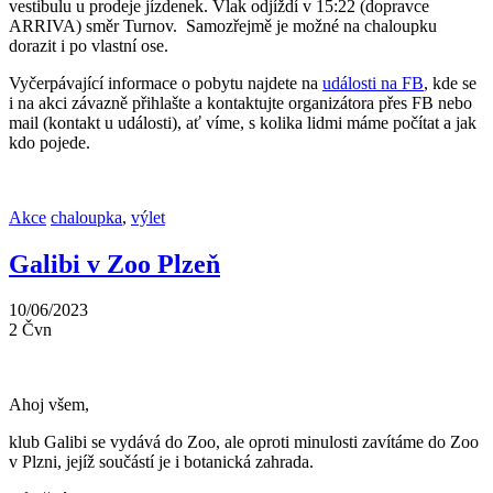
vestibulu u prodeje jízdenek. Vlak odjíždí v 15:22 (dopravce
ARRIVA) směr Turnov. Samozřejmě je možné na chaloupku
dorazit i po vlastní ose.
Vyčerpávající informace o pobytu najdete na
události na FB
, kde se
i na akci závazně přihlašte a kontaktujte organizátora přes FB nebo
mail (kontakt u události), ať víme, s kolika lidmi máme počítat a jak
kdo pojede.
Akce
chaloupka
,
výlet
Galibi v Zoo Plzeň
10/06/2023
2
Čvn
Ahoj všem,
klub Galibi se vydává do Zoo, ale oproti minulosti zavítáme do Zoo
v Plzni, jejíž součástí je i botanická zahrada.