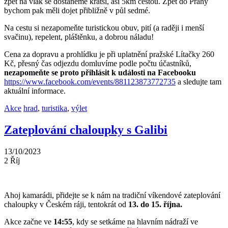
zpět na vlak se dostaneme kratší, asi 5km cestou. Zpět do Prahy
bychom pak měli dojet přibližně v půl sedmé.
Na cestu si nezapomeňte turistickou obuv, pití (a raději i menší
svačinu), repelent, pláštěnku, a dobrou náladu!
Cena za dopravu a prohlídku je při uplatnění pražské Lítačky 260
Kč, přesný čas odjezdu domluvíme podle počtu účastníků,
nezapomeňte se proto přihlásit k události na Facebooku
https://www.facebook.com/events/881123873772735
a sledujte tam
aktuální informace.
Akce
hrad
,
turistika
,
výlet
Zateplování chaloupky s Galibi
13/10/2023
2
Říj
Ahoj kamarádi, přidejte se k nám na tradiční víkendové zateplování
chaloupky v Českém ráji, tentokrát od
13. do 15. října.
Akce začne ve
14:55
, kdy se setkáme na hlavním nádraží ve