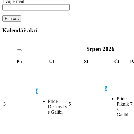
Tvůj e-mail
Kalendář akcí
Srpen
2026
Po
Út
St
Čt
P
6
4
Pride
Pride
3
5
Piknik
7
Deskovky
s
s Galibi
Galibi