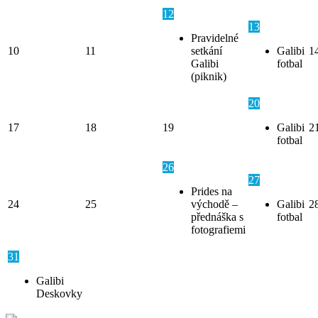
12
13
Pravidelné
10
11
setkání
Galibi
1
Galibi
fotbal
(piknik)
20
17
18
19
Galibi
2
fotbal
26
27
Prides na
24
25
východě –
Galibi
2
přednáška s
fotbal
fotografiemi
31
Galibi
Deskovky