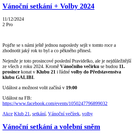
Vánoční setkání + Volby 2024
11/12/2024
2
Pro
Pojďte se s námi ještě jednou naposledy sejít v tomto roce a
zhodnotit jaký rok to byl a co pěkného přinesl.
Nejenže je toto prosincové poslední Pravidelko, ale je nejdůležitější
ze všech z roku 2024. Kromě
Vánočního večírku
se budou
11.
prosince
konat v
Klubu 21
i řádné
volby do Představenstva
klubu GALIBI
.
Událost a možnost volit začíná v
19:00
Událost na FB:
https://www.facebook.com/events/1050247796899032
Akce
Klub 21
,
setkání
,
Vánoční večírek
,
volby
Vánoční setkání a volební sněm