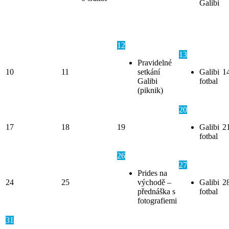
Galibi
12
13
Pravidelné
10
11
setkání
Galibi
1
Galibi
fotbal
(piknik)
20
17
18
19
Galibi
2
fotbal
26
27
Prides na
24
25
východě –
Galibi
2
přednáška s
fotbal
fotografiemi
31