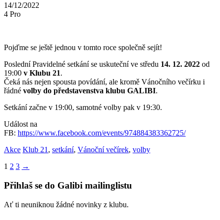
14/12/2022
4
Pro
Pojďme se ještě jednou v tomto roce společně sejít!
Poslední Pravidelné setkání se uskuteční ve středu
14. 12. 2022
od
19:00
v Klubu 21
.
Čeká nás nejen spousta povídání, ale kromě Vánočního večírku i
řádné
volby do představenstva klubu GALIBI
.
Setkání začne v 19:00, samotné volby pak v 19:30.
Událost na
FB:
https://www.facebook.com/events/974884383362725/
Akce
Klub 21
,
setkání
,
Vánoční večírek
,
volby
Stránkování
1
2
3
→
příspěvků
Přihlaš se do Galibi mailinglistu
Ať ti neuniknou žádné novinky z klubu.