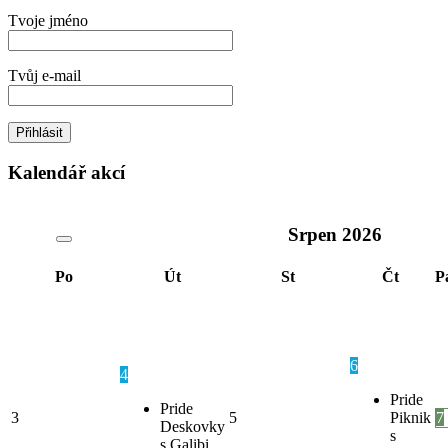
Tvoje jméno
Tvůj e-mail
Kalendář akcí
Srpen
2026
Po
Út
St
Čt
P
6
4
Pride
Pride
3
5
Piknik
7
Deskovky
s
s Galibi