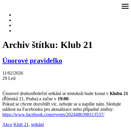
Přeskočit
ote
na
me
obsah
Archiv štítku:
Klub 21
Únorové pravidelko
11/02/2026
29
Led
Únorové druhostředeční setkání se tentokrát bude konat v
Klubu 21
(Římská 21, Praha) a začne v
19:00
.
Pokud se chcete dozvědět víc, nebojte se a napište nám. Sledujte
událost na Facebooku pro aktualizace nebo případné změny:
https://www.facebook.com/events/2024486398113537/
Akce
Klub 21
,
setkání