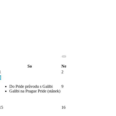
So
Ne
1
2
8
Do Pride průvodu s Galibi
9
Galibi na Prague Pride (stánek)
15
16