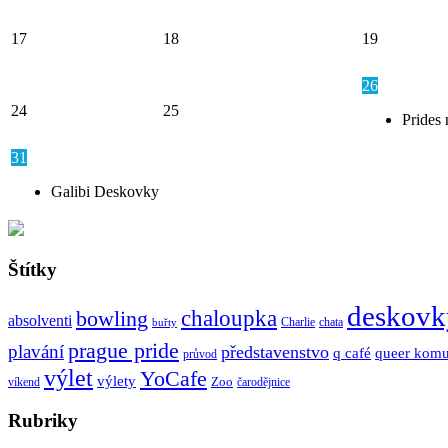
17
18
19
26
24
25
Prides 
31
Galibi Deskovky
Štítky
deskovk
chaloupka
bowling
absolventi
Charlie
chata
buřty
prague pride
plavání
představenstvo
q café
queer komu
průvod
výlet
YoCafe
výlety
Zoo
víkend
čarodějnice
Rubriky