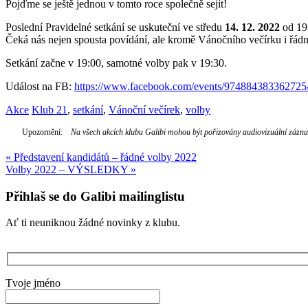
Pojďme se ještě jednou v tomto roce společně sejít!
Poslední Pravidelné setkání se uskuteční ve středu
14. 12. 2022
od 19
Čeká nás nejen spousta povídání, ale kromě Vánočního večírku i řád
Setkání začne v 19:00, samotné volby pak v 19:30.
Událost na FB:
https://www.facebook.com/events/974884383362725
Akce
Klub 21
,
setkání
,
Vánoční večírek
,
volby
Upozornění:
Na všech akcích klubu Galibi mohou být pořizovány audiovizuální záznamy
Navigace
«
Představení kandidátů – řádné volby 2022
Volby 2022 – VÝSLEDKY
»
pro
příspěvek
Přihlaš se do Galibi mailinglistu
Ať ti neuniknou žádné novinky z klubu.
Tvoje jméno