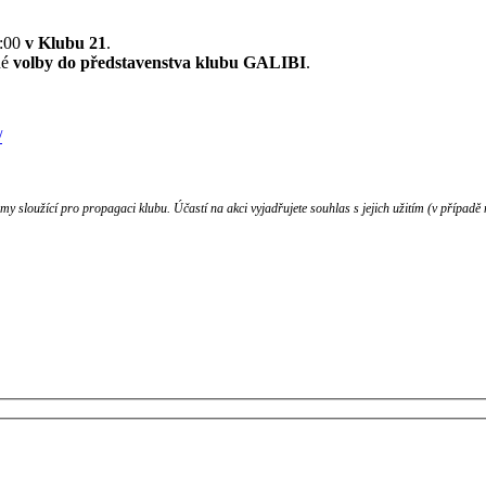
:00
v Klubu 21
.
né
volby do představenstva klubu GALIBI
.
/
 sloužící pro propagaci klubu. Účastí na akci vyjadřujete souhlas s jejich užitím (v případě 