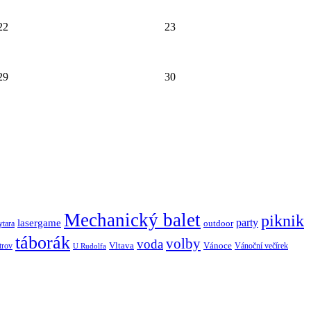
22
23
29
30
Mechanický balet
piknik
lasergame
party
outdoor
ytara
táborák
volby
voda
Vltava
Vánoce
trov
Vánoční večírek
U Rudolfa