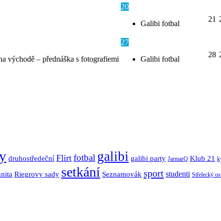
20
21
Galibi fotbal
27
28
na východě – přednáška s fotografiemi
Galibi fotbal
y
galibi
fotbal
Flirt
Klub 21
druhostředeční
galibi party
JarmarQ
k
setkání
sport
nita
Seznamovák
studenti
Riegrovy sady
Střelecký os