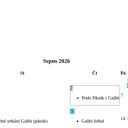
Srpen
2026
St
Čt
Pá
6
7
Pride Piknik s Galibi
13
14
lné setkání Galibi (piknik)
Galibi fotbal