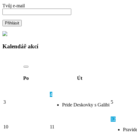
Tvůj e-mail
Kalendář akcí
Po
Út
4
3
5
Pride Deskovky s Galibi
12
10
11
Pravide