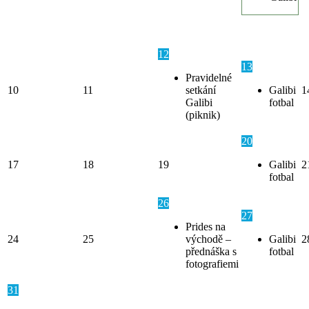
12
13
Pravidelné
10
11
setkání
Galibi
1
Galibi
fotbal
(piknik)
20
17
18
19
Galibi
2
fotbal
26
27
Prides na
24
25
východě –
Galibi
2
přednáška s
fotbal
fotografiemi
31