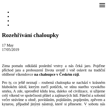
Přeskočit
ote
na
me
obsah
Rozehřívání chaloupky
17
May
17/05/2019
Zima pomalu odkládá poslední vrstvy a nás čeká jaro. Pojďme
příchod jara a probouzení života uvnitř i vně oslavit na tradiční
oblíbené víkendovce
na chaloupce v Českém ráji
.
Pro ty, co ještě neznají – roubená chaloupka se nachází v krásném
hlubokém údolí, kterým zurčí potůček, ve stínu starého vysokého
smrku, A zde, uprostřed klidu lesa, daleko od civilizace, si užijeme
celý víkend ve společnosti přátel a zajímavých lidí. Páteční a sobotní
večer strávíme u ohně, povídáním, pojídáním, popíjením, zpěvem a
kytarou, případně jinými nástroji, které si přinesete. V sobotu nás