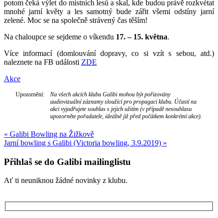
potom čeká výlet do místních lesů a skal, kde budou právě rozkvétat
mnohé jarní květy a les samotný bude zářit všemi odstíny jarní
zelené. Moc se na společně strávený čas těším!
Na chaloupce se sejdeme o víkendu
17. – 15. května
.
Více informací (domlouvání dopravy, co si vzít s sebou, atd.)
naleznete na FB události
ZDE
Akce
Upozornění:
Na všech akcích klubu Galibi mohou být pořizovány
audiovizuální záznamy sloužící pro propagaci klubu. Účastí na
akci vyjadřujete souhlas s jejich užitím (v případě nesouhlasu
upozorněte pořadatele, ideálně již před počátkem konkrétní akce).
Navigace
«
Galibi Bowling na Žižkově
Jarní bowling s Galibi (Victoria bowling, 3.9.2019)
»
pro
příspěvek
Přihlaš se do Galibi mailinglistu
Ať ti neuniknou žádné novinky z klubu.