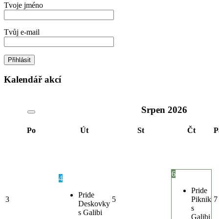
Tvoje jméno
Tvůj e-mail
Kalendář akcí
Srpen
2026
Po
Út
St
Čt
P
6
4
Pride
Pride
3
5
Piknik
7
Deskovky
s
s Galibi
Galibi