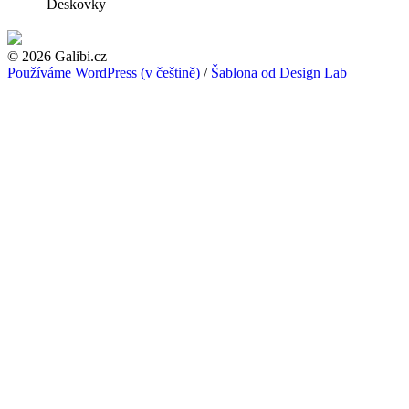
Deskovky
© 2026 Galibi.cz
Používáme WordPress (v češtině)
/
Šablona od Design Lab