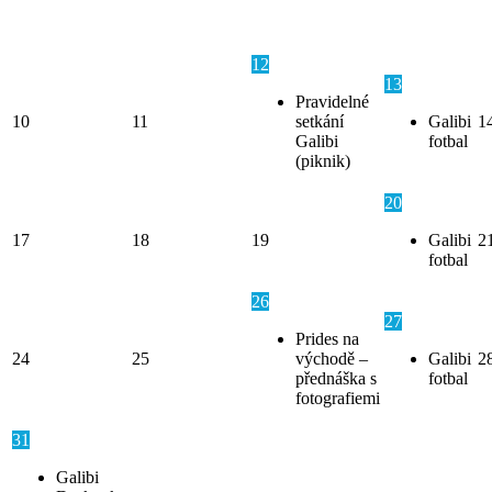
12
13
Pravidelné
10
11
setkání
Galibi
1
Galibi
fotbal
(piknik)
20
17
18
19
Galibi
2
fotbal
26
27
Prides na
24
25
východě –
Galibi
2
přednáška s
fotbal
fotografiemi
31
Galibi