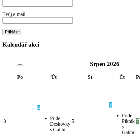
Tvůj e-mail
Kalendář akcí
Srpen
2026
Po
Út
St
Čt
P
6
4
Pride
Pride
3
5
Piknik
7
Deskovky
s
s Galibi
Galibi