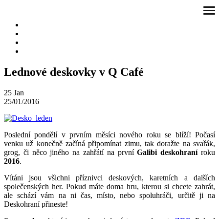
Přeskočit
ote
na
me
obsah
Lednové deskovky v Q Café
25
Jan
25/01/2016
Poslední pondělí v prvním měsíci nového roku se blíží! Počasí
venku už konečně začíná připomínat zimu, tak doražte na svařák,
grog, či něco jiného na zahřátí na první
Galibi deskohraní
roku
2016
.
Vítáni jsou všichni příznivci deskových, karetních a dalších
společenských her. Pokud máte doma hru, kterou si chcete zahrát,
ale schází vám na ni čas, místo, nebo spoluhráči, určitě ji na
Deskohraní přineste!