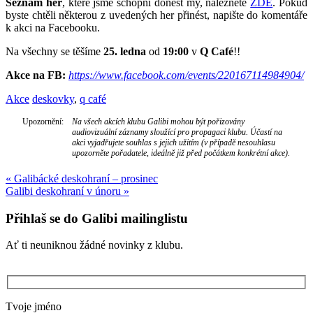
Seznam her
, které jsme schopni donést my, naleznete
ZDE
. Pokud
byste chtěli některou z uvedených her přinést, napište do komentáře
k akci na Facebooku.
Na všechny se těšíme
25. ledna
od
19:00
v
Q Café
!!
Akce na FB:
https://www.facebook.com/events/220167114984904/
Akce
deskovky
,
q café
Upozornění:
Na všech akcích klubu Galibi mohou být pořizovány
audiovizuální záznamy sloužící pro propagaci klubu. Účastí na
akci vyjadřujete souhlas s jejich užitím (v případě nesouhlasu
upozorněte pořadatele, ideálně již před počátkem konkrétní akce).
Navigace
«
Galibácké deskohraní – prosinec
Galibi deskohraní v únoru
»
pro
příspěvek
Přihlaš se do Galibi mailinglistu
Ať ti neuniknou žádné novinky z klubu.
Tvoje jméno