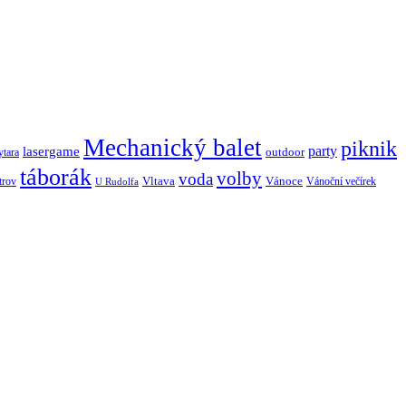
Mechanický balet
piknik
lasergame
party
outdoor
ytara
táborák
volby
voda
Vltava
Vánoce
trov
Vánoční večírek
U Rudolfa