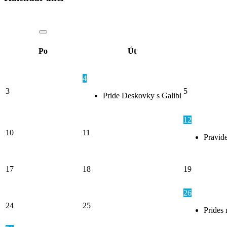
Po
Út
4
3
5
Pride Deskovky s Galibi
12
10
11
Pravide
17
18
19
26
24
25
Prides 