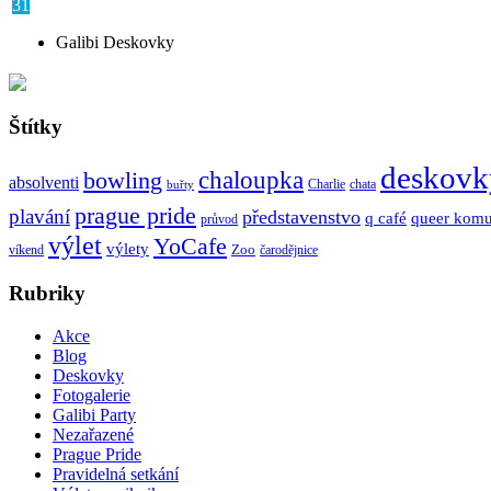
31
Galibi Deskovky
Štítky
deskovk
chaloupka
bowling
absolventi
Charlie
chata
buřty
prague pride
plavání
představenstvo
q café
queer komu
průvod
výlet
YoCafe
výlety
Zoo
víkend
čarodějnice
Rubriky
Akce
Blog
Deskovky
Fotogalerie
Galibi Party
Nezařazené
Prague Pride
Pravidelná setkání