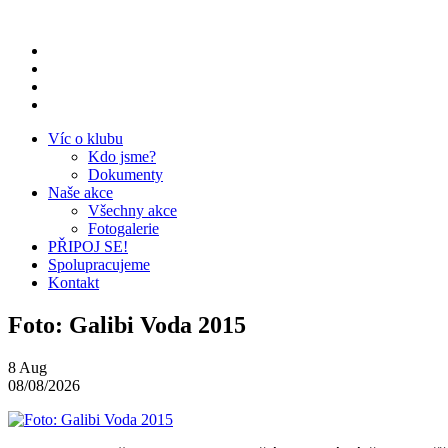
Přeskočit
na
obsah
Víc o klubu
Kdo jsme?
Dokumenty
Naše akce
Všechny akce
Fotogalerie
PŘIPOJ SE!
Spolupracujeme
Kontakt
Foto: Galibi Voda 2015
8
Aug
08/08/2026