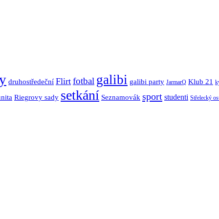
y
galibi
fotbal
Flirt
Klub 21
druhostředeční
galibi party
JarmarQ
k
setkání
sport
nita
Seznamovák
studenti
Riegrovy sady
Střelecký os