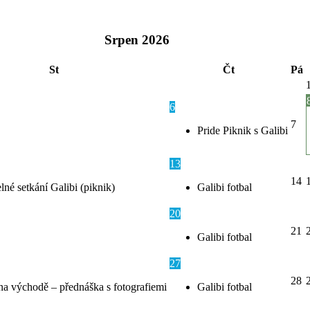
Srpen
2026
St
Čt
Pá
6
7
Pride Piknik s Galibi
13
14
lné setkání Galibi (piknik)
Galibi fotbal
20
21
Galibi fotbal
27
28
na východě – přednáška s fotografiemi
Galibi fotbal