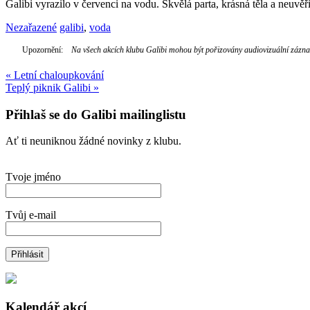
Galibi vyrazilo v červenci na vodu. Skvělá parta, krásná těla a neuvěřit
Nezařazené
galibi
,
voda
Upozornění:
Na všech akcích klubu Galibi mohou být pořizovány audiovizuální záznamy
Navigace
«
Letní chaloupkování
Teplý piknik Galibi
»
pro
příspěvek
Přihlaš se do Galibi mailinglistu
Ať ti neuniknou žádné novinky z klubu.
Tvoje jméno
Tvůj e-mail
Kalendář akcí