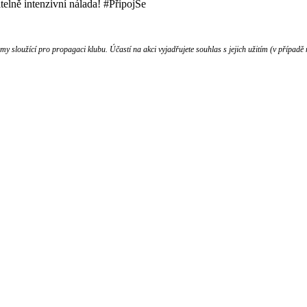
elně intenzivní nálada! ‪#‎PřipojSe
 sloužící pro propagaci klubu. Účastí na akci vyjadřujete souhlas s jejich užitím (v případě 