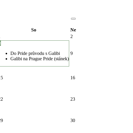
So
Ne
1
2
8
Do Pride průvodu s Galibi
9
Galibi na Prague Pride (stánek)
15
16
22
23
29
30