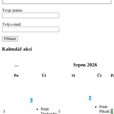
Tvoje jméno
Tvůj e-mail
Kalendář akcí
Srpen
2026
Po
Út
St
Čt
P
6
4
Pride
Pride
3
5
Piknik
7
Deskovky