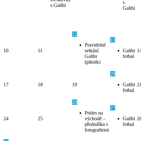
s
s Galibi
Galibi
12
13
Pravidelné
10
11
setkání
Galibi
1
Galibi
fotbal
(piknik)
20
17
18
19
Galibi
2
fotbal
26
27
Prides na
24
25
východě –
Galibi
2
přednáška s
fotbal
fotografiemi