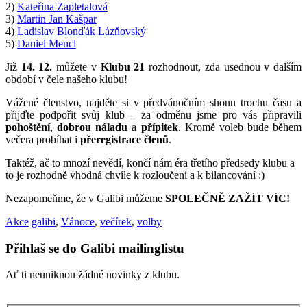
2)
Kateřina Zapletalová
3)
Martin Jan Kašpar
4)
Ladislav Blonďák Lázňovský
5)
Daniel Mencl
Již
14. 12.
můžete v
Klubu 21
rozhodnout, zda usednou v dalším
období v čele našeho klubu!
Vážené členstvo, najděte si v předvánočním shonu trochu času a
přijďte podpořit svůj klub – za odměnu jsme pro vás připravili
pohoštění
,
dobrou náladu
a
přípitek
. Kromě voleb bude během
večera probíhat i
přeregistrace členů
.
Taktéž, ač to mnozí nevědí, končí nám éra třetího předsedy klubu a
to je rozhodně vhodná chvíle k rozloučení a k bilancování :)
Nezapomeňme, že v Galibi můžeme
SPOLEČNĚ ZAŽÍT VÍC!
Akce
galibi
,
Vánoce
,
večírek
,
volby
Přihlaš se do Galibi mailinglistu
Ať ti neuniknou žádné novinky z klubu.