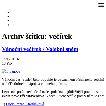
Přeskočit
ote
na
me
obsah
Archiv štítku:
večírek
Vánoční večírek / Volební sněm
14/12/2016
13
Pro
Vánoční čas je zde! Jako obvykle je ve znamení příjemného setkání
nad číší dobrého nápoje a chutného pokrnu.
Letos nás po 2 letech čeká naše společná nejdůležitější povinnost –
zvolit nové Představenstvo
. Všech 5 uchazečů o post v něm je zde:
1)
Lucie Imzadi Bartůňková