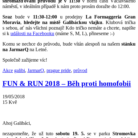
shromažďování průvodu je v 11:30
v horní části Václavského
náměstí, v ideálním případě k nám proto prosím doražte do 12:00.
Sraz
bude v
11:30-12:00
u prodejny
La Formaggeria Gran
Moravia
,
hledejte na místě Galibáckou vlajku
. Klubová trička
s sebou, ať nás všichni poznají! Kdo tričko nemáte a chcete, napište
si k
události na Facebooku
(máme S, M, L), přineseme :-)
Komu se nechce do průvodu, bude vítán alespoň na našem
stánku
na JarmarQ
na Letné.
Společně zažijeme víc!
Akce
galibi
,
JarmarQ
,
prague pride
,
průvod
FUN & RUN 2018 – Běh proti homofobii
19/05/2018
15
Kvě
Ahoj Galibáci,
nezapomeňte, že už tuto
sobotu 19. 5.
se v parku
Stromovka