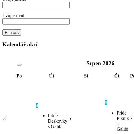
Tvůj e-mail
Kalendář akcí
Srpen
2026
Po
Út
St
Čt
P
6
4
Pride
Pride
3
5
Piknik
7
Deskovky
s
s Galibi
Galibi