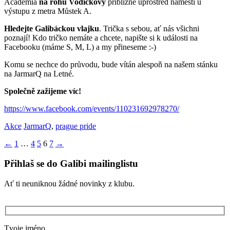
Academia
na rohu Vodičkovy
přibližně uprostřed náměstí u
výstupu z metra Můstek A.
Hledejte Galibáckou vlajku
. Trička s sebou, ať nás všichni
poznají! Kdo tričko nemáte a chcete, napište si k události na
Facebooku (máme S, M, L) a my přineseme :-)
Komu se nechce do průvodu, bude vítán alespoň na našem stánku
na JarmarQ na Letné.
Společně zažijeme víc!
https://www.facebook.com/events/110231692978270/
Akce
JarmarQ
,
prague pride
Stránkování
←
1
…
4
5
6
7
→
příspěvků
Přihlaš se do Galibi mailinglistu
Ať ti neuniknou žádné novinky z klubu.
Tvoje jméno