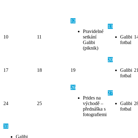
12
13
Pravidelné
10
11
setkání
Galibi
1
Galibi
fotbal
(piknik)
20
17
18
19
Galibi
2
fotbal
26
27
Prides na
24
25
východě –
Galibi
2
přednáška s
fotbal
fotografiemi
31
Galibi