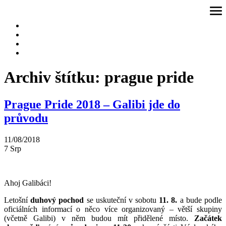
Přeskočit
ote
na
me
obsah
Archiv štítku:
prague pride
Prague Pride 2018 – Galibi jde do
průvodu
11/08/2018
7
Srp
Ahoj Galibáci!
Letošní
duhový pochod
se uskuteční v sobotu
11. 8.
a bude podle
oficiálních informací o něco více organizovaný – větší skupiny
(včetně Galibi) v něm budou mít přidělené místo.
Začátek