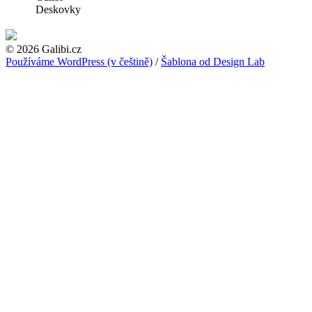
Deskovky
© 2026 Galibi.cz
Používáme WordPress (v češtině)
/
Šablona od Design Lab