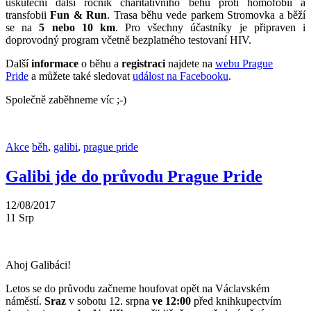
uskuteční další ročník charitativního běhu proti homofobii a
transfobii
Fun & Run
. Trasa běhu vede parkem Stromovka a běží
se na
5 nebo 10 km
. Pro všechny účastníky je připraven i
doprovodný program včetně bezplatného testovaní HIV.
Další
informace
o běhu a
registraci
najdete na
webu Prague
Pride
a můžete také sledovat
událost na Facebooku
.
Společně zaběhneme víc ;-)
Akce
běh
,
galibi
,
prague pride
Galibi jde do průvodu Prague Pride
12/08/2017
11
Srp
Ahoj Galibáci!
Letos se do průvodu začneme houfovat opět na Václavském
náměstí.
Sraz
v sobotu 12. srpna
ve 12:00
před knihkupectvím