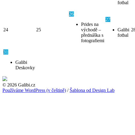
fotbal
26
27
Prides na
24
25
východě –
Galibi
2
přednáška s
fotbal
fotografiemi
31
Galibi
Deskovky
© 2026 Galibi.cz
Používáme WordPress (v češtině)
/
Šablona od Design Lab