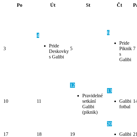
Po
Út
St
Čt
P
6
4
Pride
Pride
3
5
Piknik
7
Deskovky
s
s Galibi
Galibi
12
13
Pravidelné
10
11
setkání
Galibi
1
Galibi
fotbal
(piknik)
20
17
18
19
Galibi
2