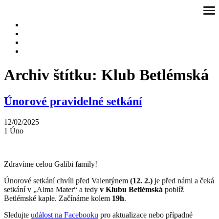
Přeskočit
ote
na
me
obsah
Archiv štítku:
Klub Betlémská
Únorové pravidelné setkání
12/02/2025
1
Úno
Zdravíme celou Galibi family!
Únorové setkání chvíli před Valentýnem
(12. 2.)
je před námi a čeká
setkání v „Alma Mater“ a tedy
v Klubu Betlémská
poblíž
Betlémské kaple. Začínáme kolem
19h
.
Sledujte
událost na Facebooku
pro aktualizace nebo případné