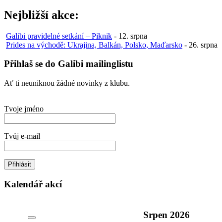
Nejbližší akce:
Galibi pravidelné setkání – Piknik
-
12. srpna
Prides na východě: Ukrajina, Balkán, Polsko, Maďarsko
-
26. srpna
Přihlaš se do Galibi mailinglistu
Ať ti neuniknou žádné novinky z klubu.
Tvoje jméno
Tvůj e-mail
Kalendář akcí
Srpen
2026