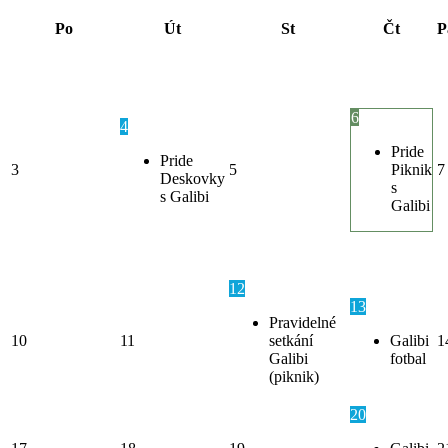
Po
Út
St
Čt
P
6
4
Pride
Pride
3
5
Piknik
7
Deskovky
s
s Galibi
Galibi
12
13
Pravidelné
10
11
setkání
Galibi
1
Galibi
fotbal
(piknik)
20