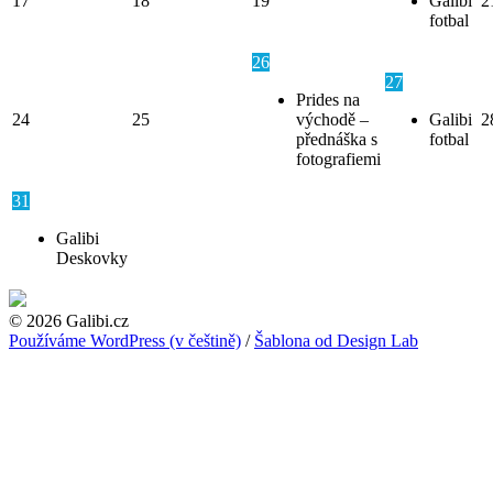
17
18
19
Galibi
2
fotbal
26
27
Prides na
24
25
východě –
Galibi
2
přednáška s
fotbal
fotografiemi
31
Galibi
Deskovky
© 2026 Galibi.cz
Používáme WordPress (v češtině)
/
Šablona od Design Lab