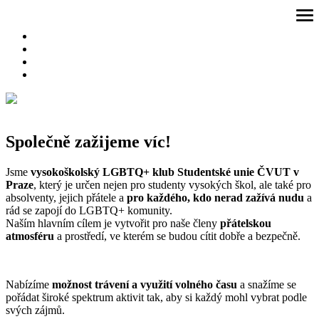
Přeskočit
ote
na
me
obsah
Společně zažijeme víc!
Jsme
vysokoškolský LGBTQ+ klub Studentské unie ČVUT v
Praze
, který je určen nejen pro studenty vysokých škol, ale také pro
absolventy, jejich přátele a
pro každého, kdo nerad zažívá nudu
a
rád se zapojí do LGBTQ+ komunity.
Naším hlavním cílem je vytvořit pro naše členy
přátelskou
atmosféru
a prostředí, ve kterém se budou cítit dobře a bezpečně.
Nabízíme
možnost trávení a využití volného času
a snažíme se
pořádat široké spektrum aktivit tak, aby si každý mohl vybrat podle
svých zájmů.