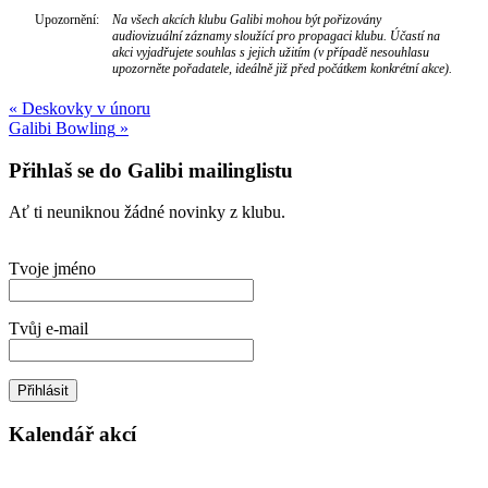
Upozornění:
Na všech akcích klubu Galibi mohou být pořizovány
audiovizuální záznamy sloužící pro propagaci klubu. Účastí na
akci vyjadřujete souhlas s jejich užitím (v případě nesouhlasu
upozorněte pořadatele, ideálně již před počátkem konkrétní akce).
Navigace
«
Deskovky v únoru
Galibi Bowling
»
pro
příspěvek
Přihlaš se do Galibi mailinglistu
Ať ti neuniknou žádné novinky z klubu.
Tvoje jméno
Tvůj e-mail
Kalendář akcí