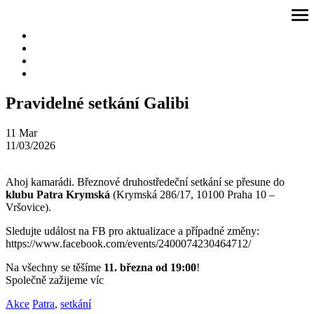
Přeskočit
ote
na
me
obsah
Pravidelné setkání Galibi
11
Mar
11/03/2026
Ahoj kamarádi. Březnové druhostředeční setkání se přesune do
klubu Patra Krymská
(Krymská 286/17, 10100 Praha 10 –
Vršovice).
Sledujte událost na FB pro aktualizace a případné změny:
https://www.facebook.com/events/2400074230464712/
Na všechny se těšíme
11. března od 19:00
!
Společně zažijeme víc
Akce
Patra
,
setkání