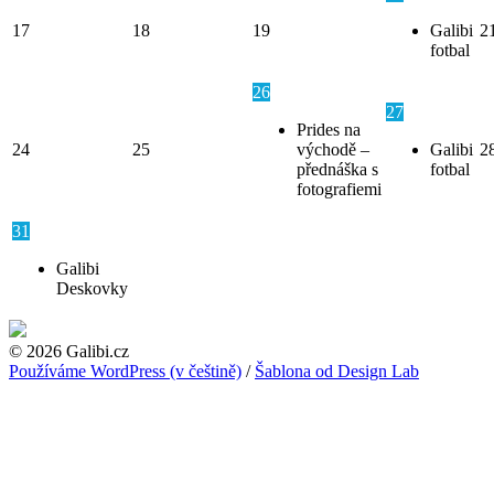
17
18
19
Galibi
2
fotbal
26
27
Prides na
24
25
východě –
Galibi
2
přednáška s
fotbal
fotografiemi
31
Galibi
Deskovky
© 2026 Galibi.cz
Používáme WordPress (v češtině)
/
Šablona od Design Lab