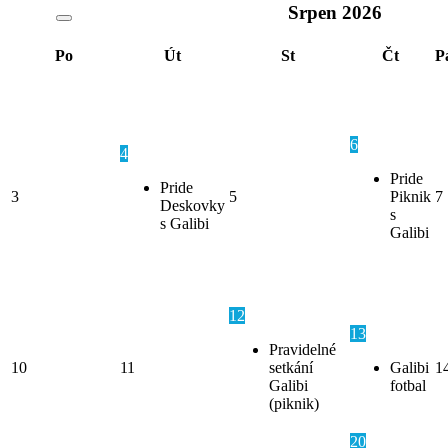
Srpen
2026
Po
Út
St
Čt
P
6
4
Pride
Pride
3
5
Piknik
7
Deskovky
s
s Galibi
Galibi
12
13
Pravidelné
10
11
setkání
Galibi
1
Galibi
fotbal
(piknik)
20