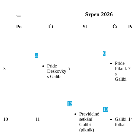
Srpen
2026
Po
Út
St
Čt
P
6
4
Pride
Pride
3
5
Piknik
7
Deskovky
s
s Galibi
Galibi
12
13
Pravidelné
10
11
setkání
Galibi
1
Galibi
fotbal
(piknik)