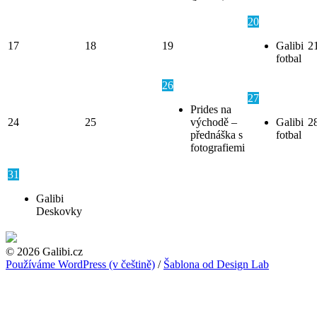
20
17
18
19
Galibi
2
fotbal
26
27
Prides na
24
25
východě –
Galibi
2
přednáška s
fotbal
fotografiemi
31
Galibi
Deskovky
© 2026 Galibi.cz
Používáme WordPress (v češtině)
/
Šablona od Design Lab