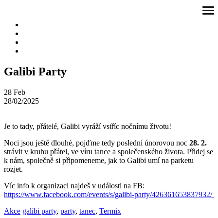
Přeskočit
ote
na
me
obsah
Galibi Party
28
Feb
28/02/2025
Je to tady, přátelé, Galibi vyráží vstříc nočnímu životu!
Noci jsou ještě dlouhé, pojďme tedy poslední únorovou noc
28. 2.
strávit v kruhu přátel, ve víru tance a společenského života. Přidej se
k nám, společně si připomeneme, jak to Galibi umí na parketu
rozjet.
Víc info k organizaci najdeš v události na FB:
https://www.facebook.com/events/s/galibi-party/426361653837932/
Akce
galibi party
,
party
,
tanec
,
Termix