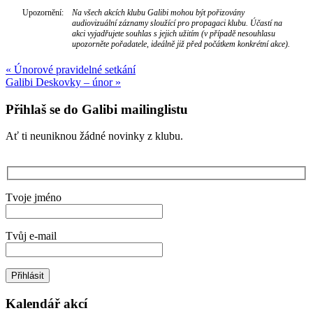
Upozornění:
Na všech akcích klubu Galibi mohou být pořizovány
audiovizuální záznamy sloužící pro propagaci klubu. Účastí na
akci vyjadřujete souhlas s jejich užitím (v případě nesouhlasu
upozorněte pořadatele, ideálně již před počátkem konkrétní akce).
Navigace
«
Únorové pravidelné setkání
Galibi Deskovky – únor
»
pro
příspěvek
Přihlaš se do Galibi mailinglistu
Ať ti neuniknou žádné novinky z klubu.
Tvoje jméno
Tvůj e-mail
Kalendář akcí