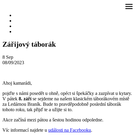
Přeskočit
ote
na
me
obsah
Zářijový táborák
8
Sep
08/09/2023
Ahoj kamarádi,
pojďte s námi posedět u ohně, opéct si špekáčky a zazpívat u kytary.
V pátek
8. září
se sejdeme na našem klasickém táborákovém místě
za Ledárnou Braník. Bude to pravděpodobně poslední táborák
tohoto roku, tak přijď te a užijte si to.
Akce začíná mezi pátou a šestou hodinou odpoledne.
Víc informací najdete u
události na Facebooku
.