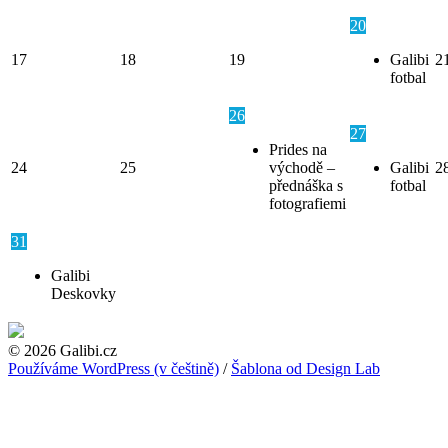
20
17
18
19
Galibi
2
fotbal
26
27
Prides na
24
25
východě –
Galibi
2
přednáška s
fotbal
fotografiemi
31
Galibi
Deskovky
© 2026 Galibi.cz
Používáme WordPress (v češtině)
/
Šablona od Design Lab