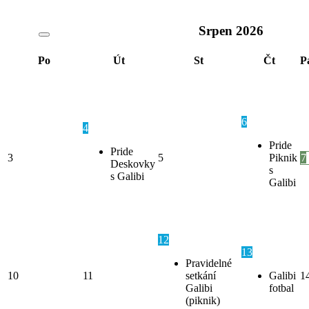
Srpen
2026
Po
Út
St
Čt
P
6
4
Pride
Pride
3
5
Piknik
7
Deskovky
s
s Galibi
Galibi
12
13
Pravidelné
10
11
setkání
Galibi
1
Galibi
fotbal
(piknik)