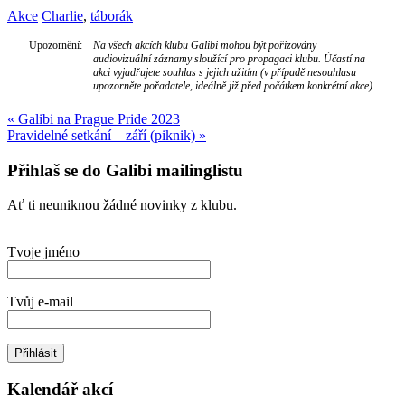
Akce
Charlie
,
táborák
Upozornění:
Na všech akcích klubu Galibi mohou být pořizovány
audiovizuální záznamy sloužící pro propagaci klubu. Účastí na
akci vyjadřujete souhlas s jejich užitím (v případě nesouhlasu
upozorněte pořadatele, ideálně již před počátkem konkrétní akce).
Navigace
«
Galibi na Prague Pride 2023
Pravidelné setkání – září (piknik)
»
pro
příspěvek
Přihlaš se do Galibi mailinglistu
Ať ti neuniknou žádné novinky z klubu.
Tvoje jméno
Tvůj e-mail
Kalendář akcí