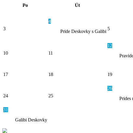
Po
Út
4
3
5
Pride Deskovky s Galibi
12
10
11
Pravide
17
18
19
26
24
25
Prides 
31
Galibi Deskovky