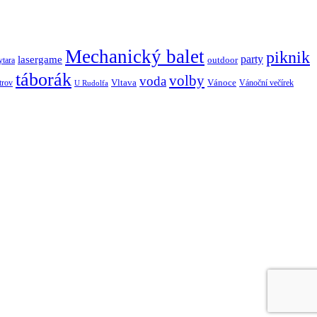
Mechanický balet
piknik
lasergame
party
outdoor
ytara
táborák
volby
voda
Vltava
Vánoce
trov
Vánoční večírek
U Rudolfa