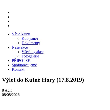
Přeskočit
na
obsah
Víc o klubu
Kdo jsme?
Dokumenty
Naše akce
Všechny akce
Fotogalerie
PŘIPOJ SE!
Spolupracujeme
Kontakt
Výlet do Kutné Hory (17.8.2019)
8
Aug
08/08/2026