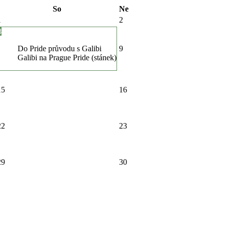
So
Ne
1
2
8
Do Pride průvodu s Galibi
9
Galibi na Prague Pride (stánek)
15
16
22
23
29
30