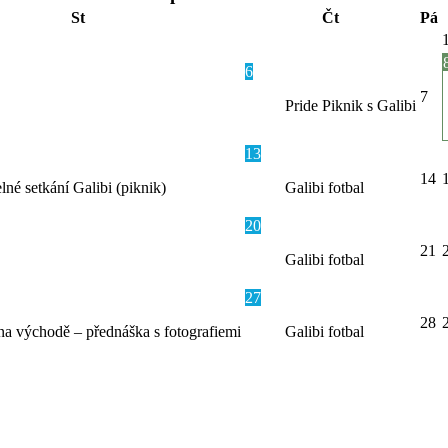
St
Čt
Pá
6
7
Pride Piknik s Galibi
13
14
lné setkání Galibi (piknik)
Galibi fotbal
20
21
Galibi fotbal
27
28
na východě – přednáška s fotografiemi
Galibi fotbal