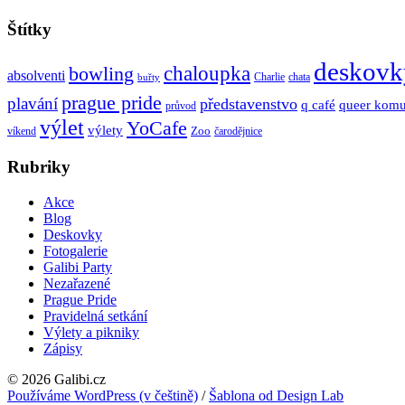
Štítky
deskovk
chaloupka
bowling
absolventi
Charlie
chata
buřty
prague pride
plavání
představenstvo
q café
queer komu
průvod
výlet
YoCafe
výlety
Zoo
víkend
čarodějnice
Rubriky
Akce
Blog
Deskovky
Fotogalerie
Galibi Party
Nezařazené
Prague Pride
Pravidelná setkání
Výlety a pikniky
Zápisy
© 2026 Galibi.cz
Používáme WordPress (v češtině)
/
Šablona od Design Lab