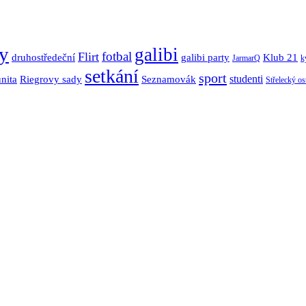
y
galibi
fotbal
Flirt
Klub 21
druhostředeční
galibi party
JarmarQ
k
setkání
sport
nita
Seznamovák
studenti
Riegrovy sady
Střelecký os