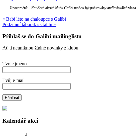
Upozornění:
Na všech akcích klubu Galibi mohou být pořizovány audiovizuální záznamy
Navigace
«
Babí léto na chaloupce s Galibi
Podzimní táborák s Galibi
»
pro
příspěvek
Přihlaš se do Galibi mailinglistu
Ať ti neuniknou žádné novinky z klubu.
Tvoje jméno
Tvůj e-mail
Kalendář akcí