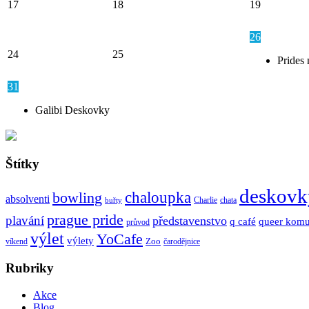
17
18
19
26
24
25
Prides 
31
Galibi Deskovky
Štítky
deskovk
chaloupka
bowling
absolventi
Charlie
chata
buřty
prague pride
plavání
představenstvo
q café
queer komu
průvod
výlet
YoCafe
výlety
Zoo
víkend
čarodějnice
Rubriky
Akce
Blog