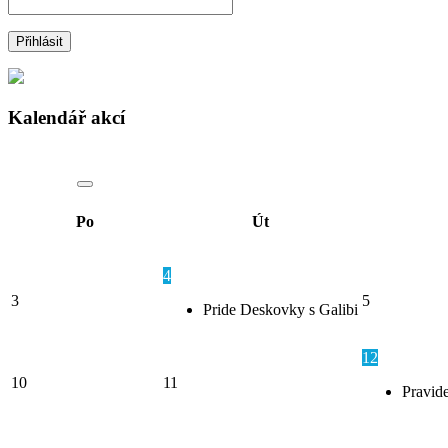
Kalendář akcí
Po
Út
4
3
5
Pride Deskovky s Galibi
12
10
11
Pravide