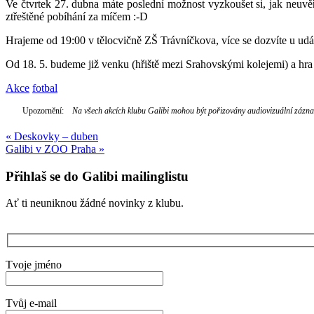
Ve čtvrtek 27. dubna máte poslední možnost vyzkoušet si, jak neuvěři
ztřeštěné pobíhání za míčem :-D
Hrajeme od 19:00 v tělocvičně ZŠ Trávníčkova, více se dozvíte u ud
Od 18. 5. budeme již venku (hřiště mezi Srahovskými kolejemi) a hra 
Akce
fotbal
Upozornění:
Na všech akcích klubu Galibi mohou být pořizovány audiovizuální záznamy
Navigace
«
Deskovky – duben
Galibi v ZOO Praha
»
pro
příspěvek
Přihlaš se do Galibi mailinglistu
Ať ti neuniknou žádné novinky z klubu.
Tvoje jméno
Tvůj e-mail