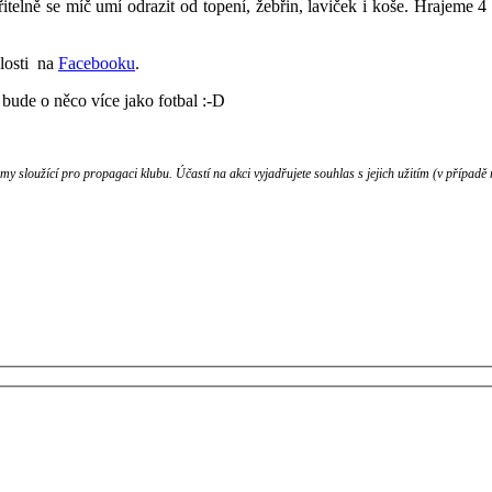
telně se míč umí odrazit od topení, žebřin, laviček i koše. Hrajeme 4
álosti na
Facebooku
.
bude o něco více jako fotbal :-D
 sloužící pro propagaci klubu. Účastí na akci vyjadřujete souhlas s jejich užitím (v případě 