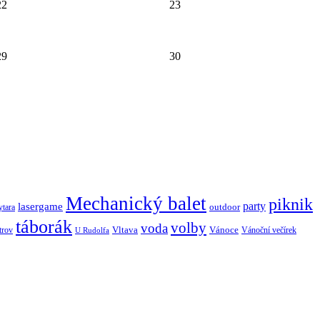
22
23
29
30
Mechanický balet
piknik
lasergame
party
outdoor
ytara
táborák
volby
voda
Vltava
Vánoce
trov
Vánoční večírek
U Rudolfa