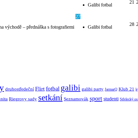
21
Galibi fotbal
27
28
na východě – přednáška s fotografiemi
Galibi fotbal
y
galibi
fotbal
Flirt
Klub 21
druhostředeční
galibi party
JarmarQ
k
setkání
sport
nita
Seznamovák
studenti
Riegrovy sady
Střelecký os