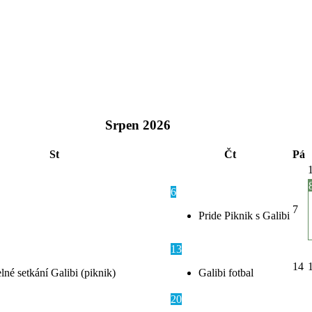
Srpen
2026
St
Čt
Pá
6
7
Pride Piknik s Galibi
13
14
lné setkání Galibi (piknik)
Galibi fotbal
20