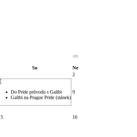
So
Ne
1
2
8
Do Pride průvodu s Galibi
9
Galibi na Prague Pride (stánek)
15
16