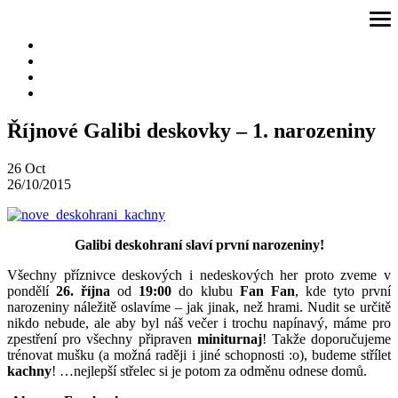
Přeskočit
ote
na
me
obsah
Říjnové Galibi deskovky – 1. narozeniny
26
Oct
26/10/2015
Galibi deskohraní slaví první narozeniny!
Všechny příznivce deskových i nedeskových her proto zveme v
pondělí
26. října
od
19:00
do klubu
Fan Fan
, kde tyto první
narozeniny náležitě oslavíme – jak jinak, než hrami. Nudit se určitě
nikdo nebude, ale aby byl náš večer i trochu napínavý, máme pro
zpestření pro všechny připraven
miniturnaj
! Takže doporučujeme
trénovat mušku (a možná raději i jiné schopnosti :o), budeme střílet
kachny
! …nejlepší střelec si je potom za odměnu odnese domů.