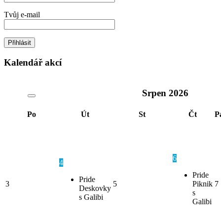
Tvůj e-mail
Kalendář akcí
Srpen
2026
Po
Út
St
Čt
P
6
4
Pride
Pride
3
5
Piknik
7
Deskovky
s
s Galibi
Galibi