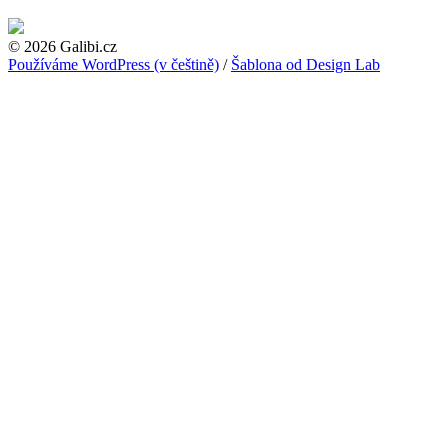
© 2026 Galibi.cz
Používáme WordPress (v češtině)
/
Šablona od Design Lab