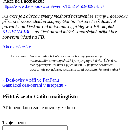
Akce na Facebooku
:
https://www.facebook.com/events/1032545690097437/
FB akce je z důvodu změny možností nastavení ze strany Facebooku
přístupná pouze členům skupiny Galibi. Pokud chceš dostávat
pozvánky na Deskohraní automaticky, přidej se k FB skupině
KLUBGALIBI
…na Deskohraní můžeš samozřejmě přijít i bez
potvrzení účasti na FB.
Akce
deskovky
Upozornění:
Na všech akcích klubu Galibi mohou být pořizovány
audiovizuální záznamy sloužící pro propagaci klubu. Účastí na
akci vyjadřujete souhlas s jejich užitím (v případě nesouhlasu
upozorněte pořadatele, ideálně již před počátkem konkrétní akce).
Navigace
«
Deskovky v září ve FanFanu
Galibácké deskohraní v listopadu
»
pro
příspěvek
Přihlaš se do Galibi mailinglistu
Ať ti neuniknou žádné novinky z klubu.
Tvoje jméno