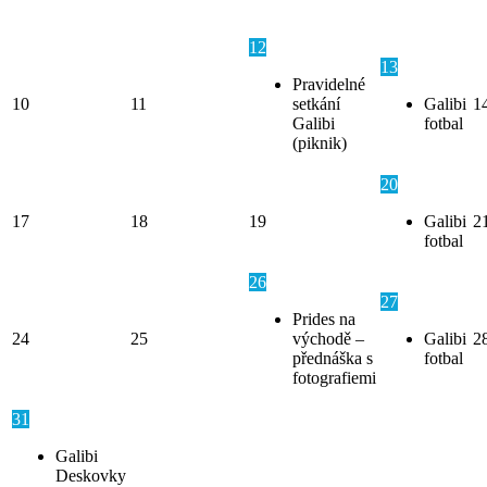
12
13
Pravidelné
10
11
setkání
Galibi
1
Galibi
fotbal
(piknik)
20
17
18
19
Galibi
2
fotbal
26
27
Prides na
24
25
východě –
Galibi
2
přednáška s
fotbal
fotografiemi
31
Galibi
Deskovky