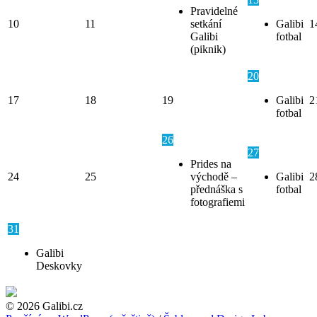
Pravidelné
10
11
setkání
Galibi
1
Galibi
fotbal
(piknik)
20
17
18
19
Galibi
2
fotbal
26
27
Prides na
24
25
východě –
Galibi
2
přednáška s
fotbal
fotografiemi
31
Galibi
Deskovky
© 2026 Galibi.cz