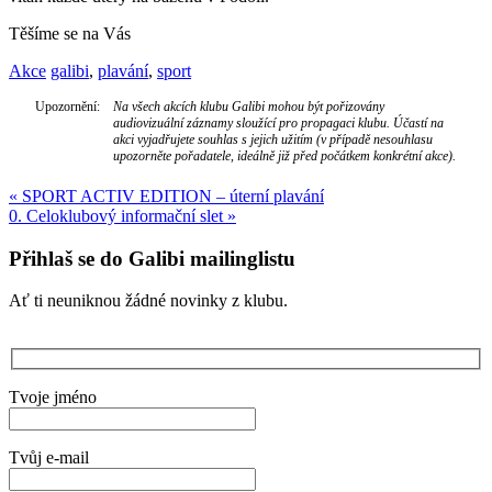
Těšíme se na Vás
Akce
galibi
,
plavání
,
sport
Upozornění:
Na všech akcích klubu Galibi mohou být pořizovány
audiovizuální záznamy sloužící pro propagaci klubu. Účastí na
akci vyjadřujete souhlas s jejich užitím (v případě nesouhlasu
upozorněte pořadatele, ideálně již před počátkem konkrétní akce).
Navigace
«
SPORT ACTIV EDITION – úterní plavání
0. Celoklubový informační slet
»
pro
příspěvek
Přihlaš se do Galibi mailinglistu
Ať ti neuniknou žádné novinky z klubu.
Tvoje jméno
Tvůj e-mail