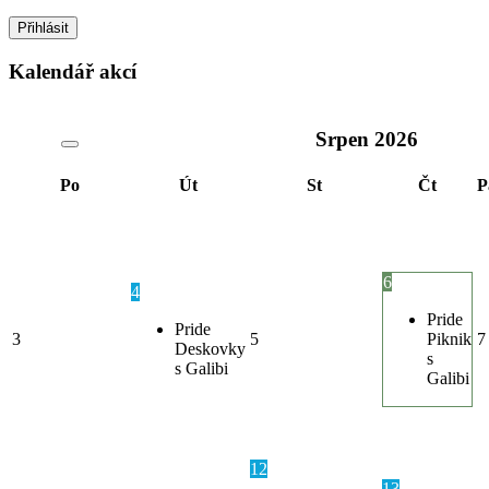
Kalendář akcí
Srpen
2026
Po
Út
St
Čt
P
6
4
Pride
Pride
3
5
Piknik
7
Deskovky
s
s Galibi
Galibi
12
13