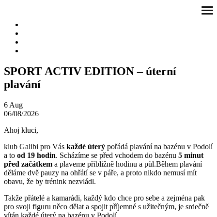
Přeskočit
ote
na
me
obsah
SPORT ACTIV EDITION – úterní
plavání
6
Aug
06/08/2026
Ahoj kluci,
klub Galibi pro Vás
každé úterý
pořádá plavání na bazénu v Podolí
a to
od 19 hodin
. Scházíme se před vchodem do bazénu
5 minut
před začátkem
a plaveme přibližně hodinu a půl.Během plavání
děláme dvě pauzy na ohřátí se v páře, a proto nikdo nemusí mít
obavu, že by trénink nezvládl.
Takže přátelé a kamarádi, každý kdo chce pro sebe a zejména pak
pro svoji figuru něco dělat a spojit příjemné s užitečným, je srdečně
vítán každé úterý na bazénu v Podolí.