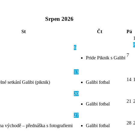
Srpen
2026
St
Čt
Pá
6
7
Pride Piknik s Galibi
13
14
lné setkání Galibi (piknik)
Galibi fotbal
20
21
Galibi fotbal
27
28
na východě – přednáška s fotografiemi
Galibi fotbal