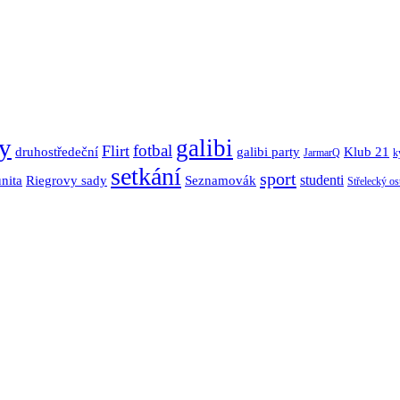
y
galibi
fotbal
Flirt
Klub 21
druhostředeční
galibi party
JarmarQ
k
setkání
sport
nita
Seznamovák
studenti
Riegrovy sady
Střelecký os