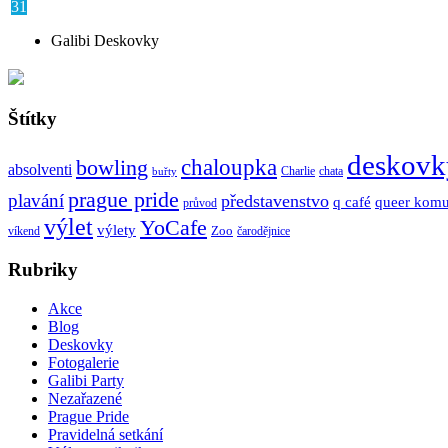
31
Galibi Deskovky
Štítky
deskovk
chaloupka
bowling
absolventi
Charlie
chata
buřty
prague pride
plavání
představenstvo
q café
queer komu
průvod
výlet
YoCafe
výlety
Zoo
víkend
čarodějnice
Rubriky
Akce
Blog
Deskovky
Fotogalerie
Galibi Party
Nezařazené
Prague Pride
Pravidelná setkání