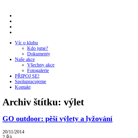
Přeskočit
na
obsah
Víc o klubu
Kdo jsme?
Dokumenty
Naše akce
Všechny akce
Fotogalerie
PŘIPOJ SE!
Spolupracujeme
Kontakt
Archiv štítku:
výlet
GO outdoor: pěší výlety a lyžování
20/11/2014
7
Říj