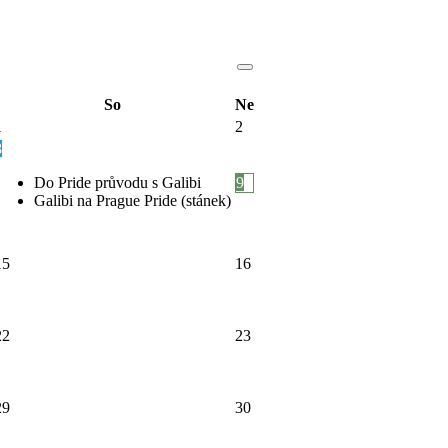
So
Ne
1
2
8
Do Pride průvodu s Galibi
9
Galibi na Prague Pride (stánek)
15
16
22
23
29
30