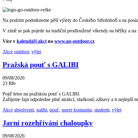
Na podzim podnikneme pěší výlety do Českého Středohoří a na posá
V zimě se pak pojede na tradiční prodloužené víkendy na běžky a na s
Více v
kalendáři akcí
na
www.go-outdoor.cz
Akce
outdoor
,
výlet
Pražská pouť s GALIBI
09/08/2026
23
Bře
Pojď letos na pražskou pouť s GALIBI.
Zažijeme fajn odpoledne plné atrakcí, sladkostí, zábavy a ti nejlepší 
Akce
absolventi
,
galibi
,
pouť
,
queer komunita
,
studenti
,
výlet
Jarní rozehřívání chaloupky
09/08/2026