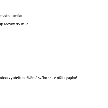
zavskou stezku.
jezdovky do Itálie.
mohou vystřelit muži/ženě svého srdce růži z papíru!