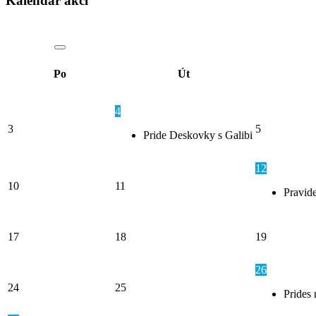
Kalendář akcí
Po
Út
4
3
5
Pride Deskovky s Galibi
12
10
11
Pravide
17
18
19
26
24
25
Prides 