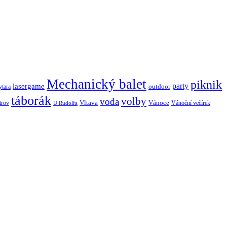
Mechanický balet
piknik
lasergame
party
outdoor
ytara
táborák
volby
voda
Vltava
Vánoce
trov
Vánoční večírek
U Rudolfa