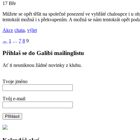
17
Bře
Můžete se opět těšit na společné posezení ve vyhřáté chaloupce i u oh
tentokrát možná i s překvapením. A možná se nám tentokrát opět podař
Akce
chata
,
výlet
Stránkování
←
1
…
7
8
9
příspěvků
Přihlaš se do Galibi mailinglistu
Ať ti neuniknou žádné novinky z klubu.
Tvoje jméno
Tvůj e-mail