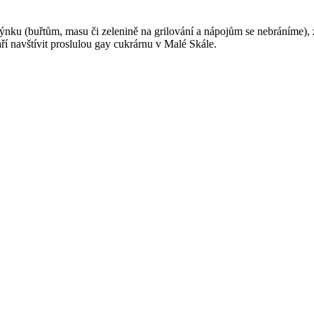
ýnku (buřtům, masu či zelenině na grilování a nápojům se nebráníme), za
í navštívit proslulou gay cukrárnu v Malé Skále.