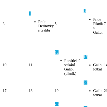
6
4
Pride
Pride
3
5
Piknik
7
Deskovky
s
s Galibi
Galibi
12
13
Pravidelné
10
11
setkání
Galibi
1
Galibi
fotbal
(piknik)
20
17
18
19
Galibi
2
fotbal
26