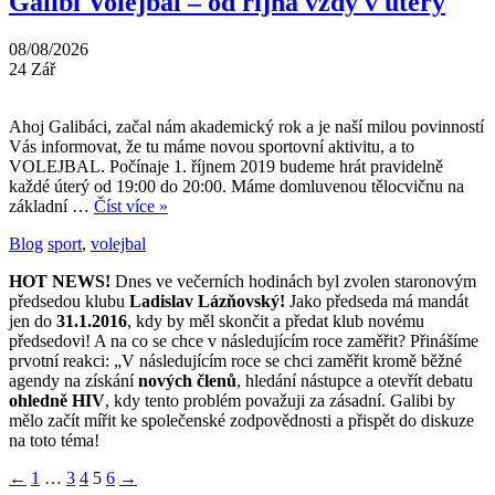
Galibi Volejbal – od října vždy v úterý
08/08/2026
24
Zář
Ahoj Galibáci, začal nám akademický rok a je naší milou povinností
Vás informovat, že tu máme novou sportovní aktivitu, a to
VOLEJBAL. Počínaje 1. říjnem 2019 budeme hrát pravidelně
každé úterý od 19:00 do 20:00. Máme domluvenou tělocvičnu na
základní …
Číst více »
Blog
sport
,
volejbal
HOT NEWS!
Dnes ve večerních hodinách byl zvolen staronovým
předsedou klubu
Ladislav Lázňovský!
Jako předseda má mandát
jen do
31.1.2016
, kdy by měl skončit a předat klub novému
předsedovi! A na co se chce v následujícím roce zaměřit? Přinášíme
prvotní reakci: „V následujícím roce se chci zaměřit kromě běžné
agendy na získání
nových členů
, hledání nástupce a otevřít debatu
ohledně HIV
, kdy tento problém považuji za zásadní. Galibi by
mělo začít mířit ke společenské zodpovědnosti a přispět do diskuze
na toto téma!
Stránkování
←
1
…
3
4
5
6
→