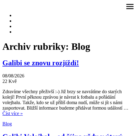
Přeskočit
ote
na
me
obsah
Archiv rubriky:
Blog
Galibi se znovu rozjíždí!
08/08/2026
22
Kvě
Zdravíme všechny přeživší :-) Již brzy se navrátíme do starých
kolejí! První pěknou zprávou je návrat k fotbalu a pořádání
volejbalu. Takže, kdo se už příliš doma nudí, může si jít s námi
zasportovat. Bližší informace budeme přidávat formou událostí …
Číst více »
Blog