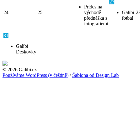
27
Prides na
24
25
východě –
Galibi
2
přednáška s
fotbal
fotografiemi
31
Galibi
Deskovky
© 2026 Galibi.cz
Používáme WordPress (v češtině)
/
Šablona od Design Lab